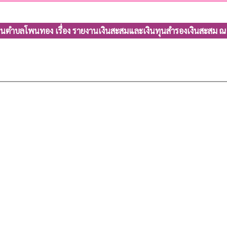
วนตำบลโพนทอง เรื่อง รายงานเงินสะสมและเงินทุนสำรองเงินสะสม ณ ว