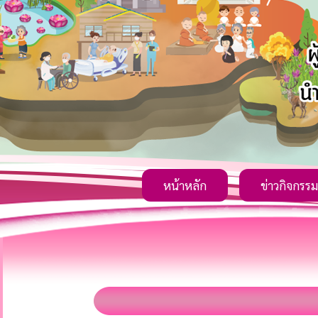
หน้าหลัก
ข่าวกิจกรรม