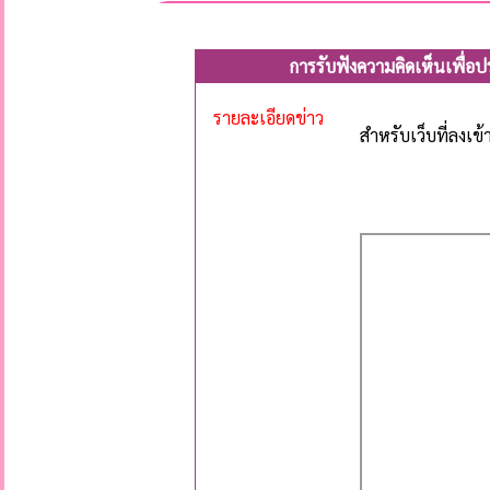
การรับฟังความคิดเห็นเพื่อ
รายละเอียดข่าว
สำหรับเว็บที่ลงเ