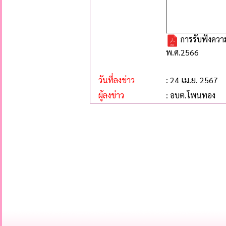
การรับฟังความ
พ.ศ.2566
วันที่ลงข่าว
: 24 เม.ย. 2567
ผู้ลงข่าว
: อบต.โพนทอง